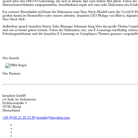
sprach über den DSGVO Geburtstag, der sich in diesem Jahr zum dritten Mal jährte. Fokus der
Datenschutzrichtlinien entgegenstehen. Anschließend ergab sich eine tolle Diskussion mit Erf
Ein weiterer Roundtable eröffnete die Diskussion zum New-Work-Modell nach der Covid19-Pan
großen Anteil im Homeoffice oder remote arbeiten. lawpilots CEO Philipp von Bülow, digitaler 
New Work Welt.
Außerdem sprach lawpilots Senior Sales Manager Johannes Jung über das große Thema Compli
und wie es besser gehen könnte. Fokus der Diskussion war, wie E-Learnings nachhaltig wirken
Schulungserlebnisse und die lawpilots E-Learnings zu Compliance Themen genauer vorgestellt
Our Awards
Our Partners
lawpilots GmbH
c/o Indy by Industrious
Eichhornstraße 3
10785 Berlin
Deutschland
+49 (0)30 22 18 22 80
kontakt@lawpilots.com