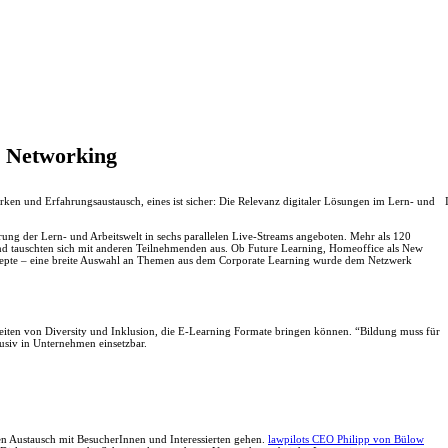
 Networking
en und Erfahrungsaustausch, eines ist sicher: Die Relevanz digitaler Lösungen im Lern- und
ung der Lern- und Arbeitswelt in sechs parallelen Live-Streams angeboten. Mehr als 120
nd tauschten sich mit anderen Teilnehmenden aus. Ob Future Learning, Homeoffice als New
zepte – eine breite Auswahl an Themen aus dem Corporate Learning wurde dem Netzwerk
ten von Diversity und Inklusion, die E-Learning Formate bringen können. “Bildung muss für
klusiv in Unternehmen einsetzbar.
en Austausch mit BesucherInnen und Interessierten gehen.
lawpilots CEO Philipp von Bülow