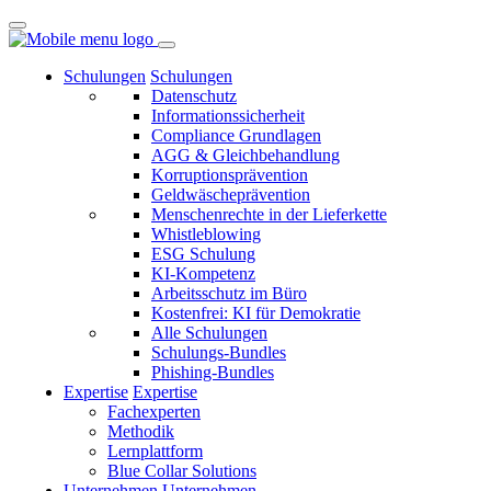
Schulungen
Schulungen
Datenschutz
Informationssicherheit
Compliance Grundlagen
AGG & Gleichbehandlung
Korruptionsprävention
Geldwäscheprävention
Menschenrechte in der Lieferkette
Whistleblowing
ESG Schulung
KI-Kompetenz
Arbeitsschutz im Büro
Kostenfrei: KI für Demokratie
Alle Schulungen
Schulungs-Bundles
Phishing-Bundles
Expertise
Expertise
Fachexperten
Methodik
Lernplattform
Blue Collar Solutions
Unternehmen
Unternehmen