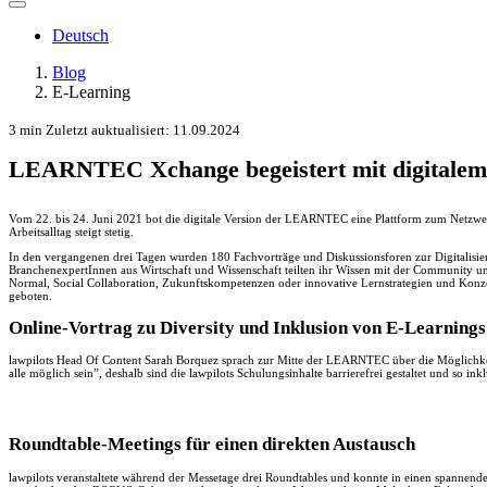
Deutsch
Blog
E-Learning
3 min
Zuletzt auktualisiert: 11.09.2024
LEARNTEC Xchange begeistert mit digitalem
Vom 22. bis 24. Juni 2021 bot die digitale Version der LEARNTEC eine Plattform zum Netzwerk
Arbeitsalltag steigt stetig.
In den vergangenen drei Tagen wurden 180 Fachvorträge und Diskussionsforen zur Digitalisier
BranchenexpertInnen aus Wirtschaft und Wissenschaft teilten ihr Wissen mit der Community u
Normal, Social Collaboration, Zukunftskompetenzen oder innovative Lernstrategien und Kon
geboten.
Online-Vortrag zu Diversity und Inklusion von E-Learnings
lawpilots Head Of Content Sarah Borquez sprach zur Mitte der LEARNTEC über die Möglichkei
alle möglich sein”, deshalb sind die lawpilots Schulungsinhalte barrierefrei gestaltet und so in
Roundtable-Meetings für einen direkten Austausch
lawpilots veranstaltete während der Messetage drei Roundtables und konnte in einen spannend