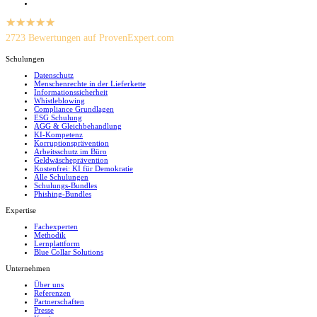
hat
2723
Bewertungen auf ProvenExpert.com
4.4252801531924
von
5
Schulungen
lawpilots GmbH
Sternen
Datenschutz
Menschenrechte in der Lieferkette
Informationssicherheit
Whistleblowing
Compliance Grundlagen
ESG Schulung
AGG & Gleichbehandlung
KI-Kompetenz
Korruptionsprävention
Arbeitsschutz im Büro
Geldwäscheprävention
Kostenfrei: KI für Demokratie
Alle Schulungen
Schulungs-Bundles
Phishing-Bundles
Expertise
Fachexperten
Methodik
Lernplattform
Blue Collar Solutions
Unternehmen
Über uns
Referenzen
Partnerschaften
Presse